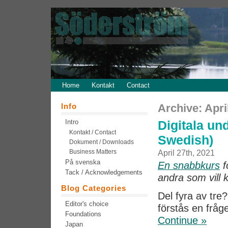
Home
Kontakt
Contact
Info
Archive: Apri
Intro
Digitala und
Kontakt / Contact
Swedish)
Dokument / Downloads
Business Matters
April 27th, 2021
På svenska
En snabbkurs
f
Tack / Acknowledgements
andra som vill 
Blog Categories
Del fyra av tre
Editor's choice
förstås en fråg
Foundations
Continue »
Japan