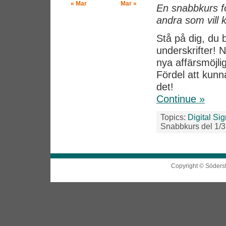
« Mar
Mar »
En snabbkurs för
andra som vill 
Stå på dig, du
underskrifter!
nya affärsmöjlig
Fördel att kun
det!
Continue »
Topics:
Digital Si
Snabbkurs del 1/3
Copyright © Söders