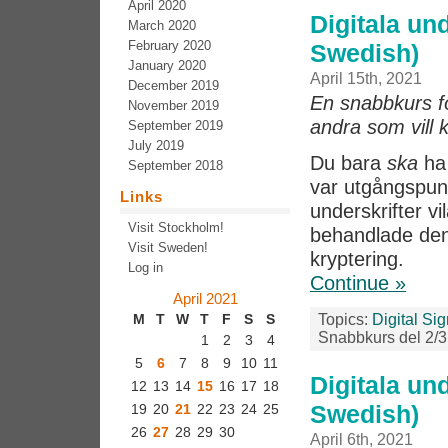
April 2020
Digitala und
March 2020
February 2020
Swedish)
January 2020
April 15th, 2021
December 2019
En snabbkurs för
November 2019
andra som vill 
September 2019
July 2019
Du bara
ska
ha 
September 2018
var utgångspunk
Links
underskrifter vi
Visit Stockholm!
behandlade den 
Visit Sweden!
kryptering.
Log in
Continue »
April 2021
Topics:
Digital Si
M
T
W
T
F
S
S
Snabbkurs del 2/3
1
2
3
4
5
6
7
8
9
10
11
Digitala und
12
13
14
15
16
17
18
Swedish)
19
20
21
22
23
24
25
26
27
28
29
30
April 6th, 2021