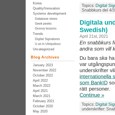
Korea
Topics:
Digital Si
Quality/Innovation
Snabbkurs del 4/3
Systems development
Database views
Digitala und
Geek peeks
Swedish)
Groovy lessons
Trends
April 21st, 2021
Digital Signatures
En snabbkurs för
U as in Ubiquitous
andra som vill 
Uncategorized
Blog Archives
Du bara
ska
ha 
var utgångspunk
January 2023
underskrifter vi
November 2022
October 2022
internationella
April 2022
som BankID
som
March 2022
rätt personer.
April 2021
Continue »
March 2021
February 2021
Topics:
Digital Si
October 2020
underskrifter: Sna
May 2020