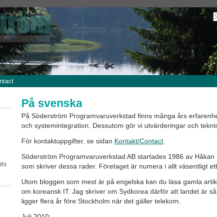
ntact
På svenska
På Söderström Programvaruverkstad finns många års erfarenhe
och systemintegration. Dessutom gör vi utvärderingar och tekn
För kontaktuppgifter, se sidan
Kontakt/Contact
.
Söderström Programvaruverkstad AB startades 1986 av Håkan S
nts
som skriver dessa rader. Företaget är numera i allt väsentligt e
Utom bloggen som mest är på engelska kan du läsa gamla arti
om koreansk IT. Jag skriver om Sydkorea därför att landet är så
ligger flera år före Stockholm när det gäller telekom.
Juli 2010: