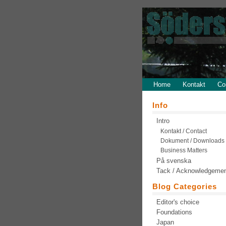
Home
Kontakt
Co
Info
Intro
Kontakt / Contact
Dokument / Downloads
Business Matters
På svenska
Tack / Acknowledgeme
Blog Categories
Editor's choice
Foundations
Japan