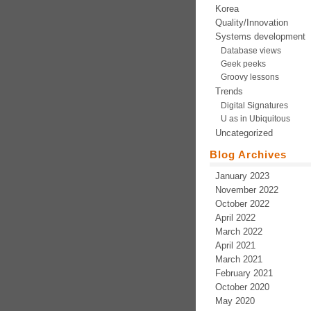
Korea
Quality/Innovation
Systems development
Database views
Geek peeks
Groovy lessons
Trends
Digital Signatures
U as in Ubiquitous
Uncategorized
Blog Archives
January 2023
November 2022
October 2022
April 2022
March 2022
April 2021
March 2021
February 2021
October 2020
May 2020