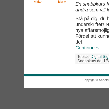
« Mar
Mar »
En snabbkurs för
andra som vill 
Stå på dig, du
underskrifter!
nya affärsmöjlig
Fördel att kun
det!
Continue »
Topics:
Digital Si
Snabbkurs del 1/3
Copyright © Söders