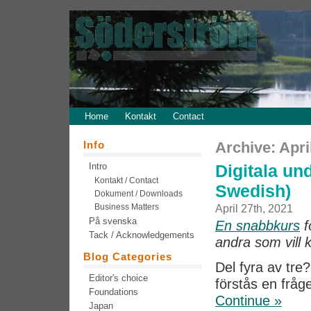
Home
Kontakt
Contact
Info
Archive: Apri
Intro
Digitala und
Kontakt / Contact
Swedish)
Dokument / Downloads
Business Matters
April 27th, 2021
På svenska
En snabbkurs
f
Tack / Acknowledgements
andra som vill 
Blog Categories
Del fyra av tre
Editor's choice
förstås en fråg
Foundations
Continue »
Japan