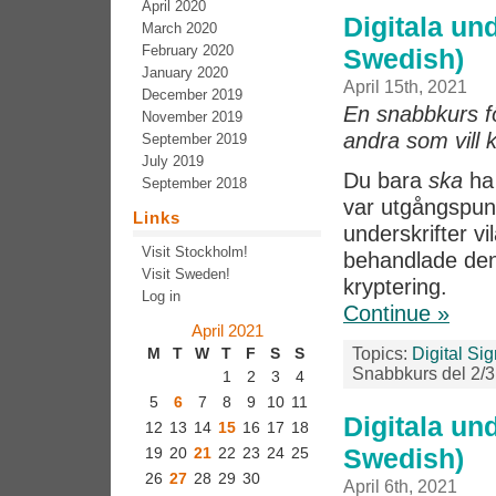
April 2020
Digitala und
March 2020
February 2020
Swedish)
January 2020
April 15th, 2021
December 2019
En snabbkurs för
November 2019
andra som vill 
September 2019
July 2019
Du bara
ska
ha 
September 2018
var utgångspunk
Links
underskrifter vi
Visit Stockholm!
behandlade den 
Visit Sweden!
kryptering.
Log in
Continue »
April 2021
Topics:
Digital Si
M
T
W
T
F
S
S
Snabbkurs del 2/3
1
2
3
4
5
6
7
8
9
10
11
Digitala und
12
13
14
15
16
17
18
Swedish)
19
20
21
22
23
24
25
26
27
28
29
30
April 6th, 2021