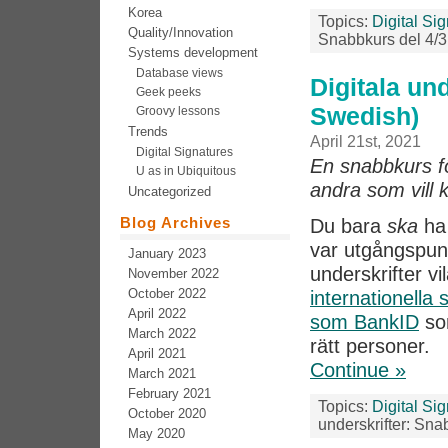
Korea
Topics:
Digital Si
Quality/Innovation
Snabbkurs del 4/3
Systems development
Database views
Digitala und
Geek peeks
Swedish)
Groovy lessons
Trends
April 21st, 2021
Digital Signatures
En snabbkurs för
U as in Ubiquitous
andra som vill 
Uncategorized
Blog Archives
Du bara
ska
ha 
var utgångspunk
January 2023
underskrifter vi
November 2022
October 2022
internationella
April 2022
som BankID
som
March 2022
rätt personer.
April 2021
Continue »
March 2021
February 2021
Topics:
Digital Si
October 2020
underskrifter: Sna
May 2020