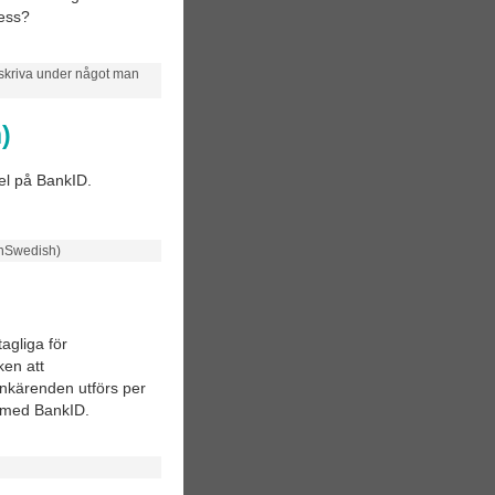
dess?
skriva under något man
)
 fel på BankID.
inSwedish)
agliga för
ken att
ankärenden utförs per
g med BankID.