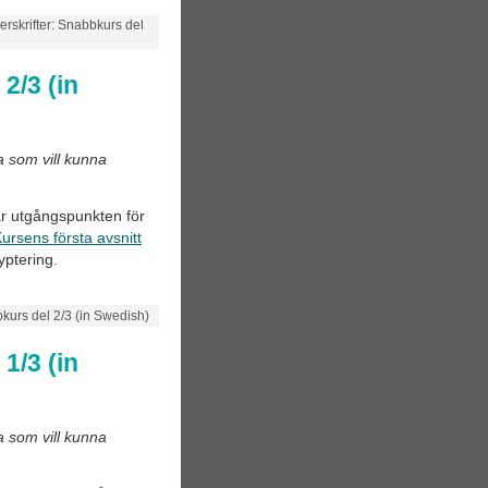
erskrifter: Snabbkurs del
2/3 (in
a som vill kunna
var utgångspunkten för
ursens första avsnitt
yptering.
bkurs del 2/3 (in Swedish)
1/3 (in
a som vill kunna