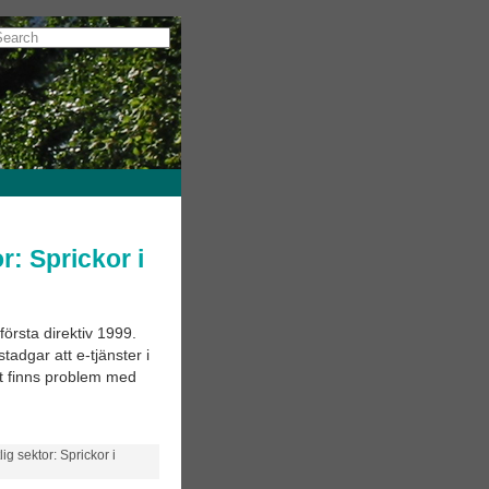
or: Sprickor i
 första direktiv 1999.
tadgar att e-tjänster i
et finns problem med
lig sektor: Sprickor i