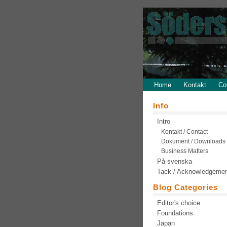
Home
Kontakt
Co
Info
Intro
Kontakt / Contact
Dokument / Downloads
Business Matters
På svenska
Tack / Acknowledgeme
Blog Categories
Editor's choice
Foundations
Japan