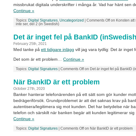
missbrukat digitala underskrifter i många år. Vad har hänt sen 
Continue »
Topics:
Digital Signatures
,
Uncategorized
|
Comments Off
on Konsten att 
inte ser, del 2 (in Swedish)
Det är inget fel på BankID (inSwedish
February 25th, 2021
Med tanke på
ett tidigare inlägg
vill jag vara tydlig: Det är inget
Det som är ett problem…
Continue »
Topics:
Digital Signatures
|
Comments Off
on Det är inget fel på BankID (
När BankID är ett problem
October 27th, 2020
Banker hanterar telefonärenden på ett sätt som gör kunder mott
bedrägeriförsök. Grundproblemet är att det saknas krav på ban
autentisera/legitimera sig mot kunden. Det har betydelse när b
telefon och särskilt när banken begär att kunden legitimerar si
Continue »
Topics:
Digital Signatures
|
Comments Off
on När BankID är ett problem