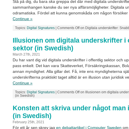
Stå på dig, du bara
ska
greppa det där med digitala underskrifte
sammanhangen kanske du ser nya affärsmöjligheter. Digitala und
odramatiska. Fördel att kunna genomskåda om någon försöker kr
Continue »
Topics:
Digital Signatures
|
Comments Off
on Digitala underskrifter: Snab
Illusionen om digitala underskrifter i 
sektor (in Swedish)
March 27th, 2021
Du har vant dig vid digitala underskrifter i offentlig sektor och up
pass enkelt. Det kan vara Skatteverket, Försäkringskassan, Bol
annan myndighet. Alla gillar det. Få, inte ens myndigheterna själ
underskrifterna praktiskt taget alltid är en illusion utan juridisk v
Continue »
Topics:
Digital Signatures
|
Comments Off
on Illusionen om digitala undersk
(in Swedish)
Konsten att skriva under något man in
(in Swedish)
February 25th, 2021
För ett år sen skrev jag
en debattartikel i Computer Sweden
om a