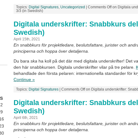
Topics:
Digital Signatures
,
Uncategorized
|
Comments Off
on Digitala und
3/3 (in Swedish)
Digitala underskrifter: Snabbkurs del 
Swedish)
April 15th, 2021
En snabbkurs för projektledare, beslutsfattare, jurister och andr
principerna och hoppa över detaljerna.
Du bara
ska
ha koll på det där med digitala underskrifter! Det 
den här snabbkursen. Digitala underskrifter vilar på tre pelare.
K
behandlade den första pelaren: internationella standarder för kr
Continue »
Topics:
Digital Signatures
|
Comments Off
on Digitala underskrifter: Snab
S
Digitala underskrifter: Snabbkurs del 
2
Swedish)
9
April 6th, 2021
16
En snabbkurs för projektledare, beslutsfattare, jurister och andr
23
principerna och hoppa över detaljerna.
30