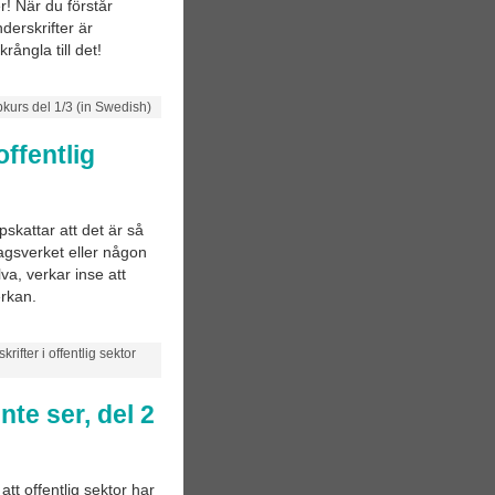
r! När du förstår
erskrifter är
ångla till det!
bkurs del 1/3 (in Swedish)
offentlig
pskattar att det är så
agsverket eller någon
va, verkar inse att
erkan.
rifter i offentlig sektor
te ser, del 2
tt offentlig sektor har