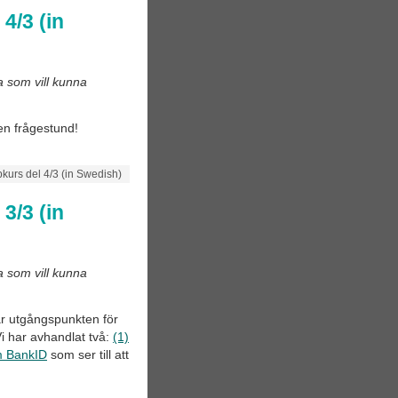
4/3 (in
ra som vill kunna
 en frågestund!
bkurs del 4/3 (in Swedish)
3/3 (in
a som vill kunna
var utgångspunkten för
Vi har avhandlat två:
(1)
om BankID
som ser till att