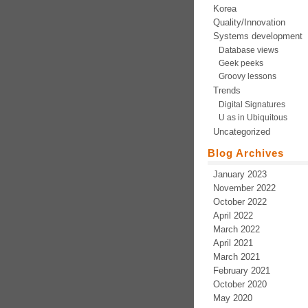
Korea
Quality/Innovation
Systems development
Database views
Geek peeks
Groovy lessons
Trends
Digital Signatures
U as in Ubiquitous
Uncategorized
Blog Archives
January 2023
November 2022
October 2022
April 2022
March 2022
April 2021
March 2021
February 2021
October 2020
May 2020