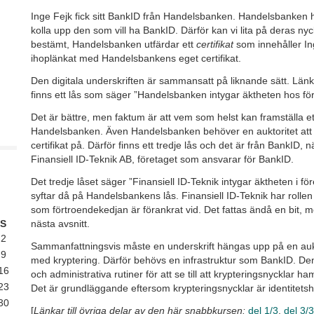
Inge Fejk fick sitt BankID från Handelsbanken. Handelsbanken har
kolla upp den som vill ha BankID. Därför kan vi lita på deras ny
bestämt, Handelsbanken utfärdar ett
certifikat
som innehåller In
ihoplänkat med Handelsbankens eget certifikat.
Den digitala underskriften är sammansatt på liknande sätt. Län
finns ett lås som säger ”Handelsbanken intygar äktheten hos fö
Det är bättre, men faktum är att vem som helst kan framställa et
Handelsbanken. Även Handelsbanken behöver en auktoritet att 
certifikat på. Därför finns ett tredje lås och det är från BankID,
Finansiell ID-Teknik AB, företaget som ansvarar för BankID.
Det tredje låset säger ”Finansiell ID-Teknik intygar äktheten i f
syftar då på Handelsbankens lås. Finansiell ID-Teknik har rollen 
som förtroendekedjan är förankrat vid. Det fattas ändå en bit, 
nästa avsnitt.
S
2
Sammanfattningsvis måste en underskrift hängas upp på en aukt
9
med kryptering. Därför behövs en infrastruktur som BankID. De
16
och administrativa rutiner för att se till att krypteringsnycklar h
23
Det är grundläggande eftersom krypteringsnycklar är identitetsh
30
[
Länkar till övriga delar av den här snabbkursen:
del 1/3
,
del 3/3