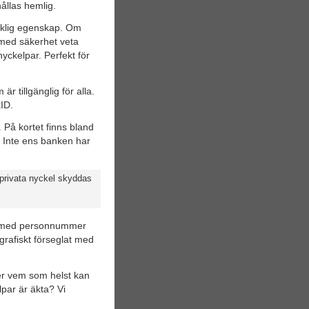
ållas hemlig.
ärklig egenskap. Om
med säkerhet veta
yckelpar. Perfekt för
är tillgänglig för alla.
ID.
 På kortet finns bland
. Inte ens banken har
privata nyckel skyddas
jk med personnummer
ografiskt förseglat med
ler vem som helst kan
elpar är äkta? Vi