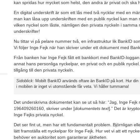
kan spridas hur mycket som helst, den andra är privat och ska h
En digital underskrift är som ett lås med två nycklar med en m
man kan låsa upp underskriften med en publik nyckel kan man 
vilken nyckel som låste, nämligen den privata nyckeln i samma n
underskrifter!
Nu tittar vi på pelare nummer två, en infrastruktur lik BankID som 
Vi följer Inge Fejk när han skriver under ett dokument med Bank
Från banken har Inge Fejk fått ett bankkort med BankID-loggan.
annat hans personliga nyckelpar, en privat och en publik nyckel
tillgång till den privata nyckeln.
Sidoblick:
Mobilt BankID används oftare än BankID på kort. Hur din 
i mobilen är inget vi utomstående får veta. Vi håller tummarna!
Det underskrivna dokumentet kan se ut så här: “Jag, Inge Fe
196409260160, skriver under [
dokumentets text
].” Det är krypt
Inge Fejks privata nyckel.
Det ser fint ut, men har ett fundamentalt problem. Björnligan el
lätt framställa ett nyckelpar för Inge Fejk. Hur vet vi att ett nyck
behöver en auktoritet som garanterar äktheten.