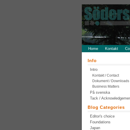
Home
Kontakt
Co
Info
Intro
Kontakt / Contact
Dokument / Downloads
Business Matters
På svenska
Tack / Acknowledgeme
Blog Categories
Editor's choice
Foundations
Japan