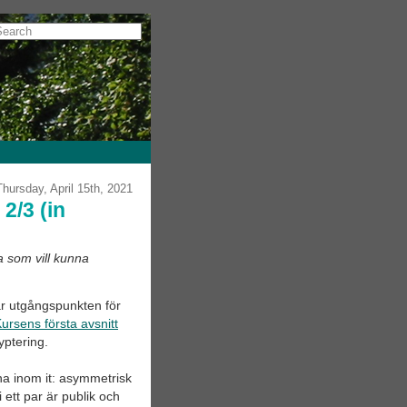
Thursday, April 15th, 2021
2/3 (in
a som vill kunna
var utgångspunkten för
ursens första avsnitt
yptering.
rna inom it: asymmetrisk
 ett par är publik och