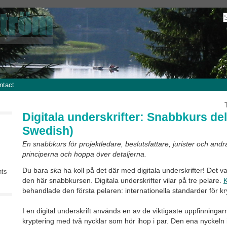
ntact
Digitala underskrifter: Snabbkurs del 
Swedish)
En snabbkurs för projektledare, beslutsfattare, jurister och andr
principerna och hoppa över detaljerna.
Du bara
ska
ha koll på det där med digitala underskrifter! Det 
nts
den här snabbkursen. Digitala underskrifter vilar på tre pelare.
K
behandlade den första pelaren: internationella standarder för kr
I en digital underskrift används en av de viktigaste uppfinninga
kryptering med två nycklar som hör ihop i par. Den ena nyckeln i