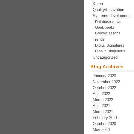
Korea
Quality/Innovation
Systems development
Database views
Geek peeks
Groovy lessons
Trends
Digital Signatures
U as in Ubiquitous
Uncategorized
Blog Archives
January 2023
November 2022
October 2022
April 2022
March 2022
April 2021
March 2021
February 2021
October 2020
May 2020