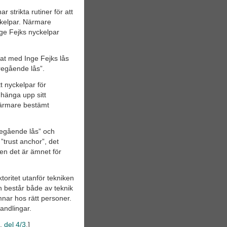
 strikta rutiner för att
ckelpar. Närmare
ge Fejks nyckelpar
kat med Inge Fejks lås
regående lås”.
t nyckelpar för
hänga upp sitt
 närmare bestämt
öregående lås” och
”trust anchor”, det
men det är ämnet för
oritet utanför tekniken
n består både av teknik
amnar hos rätt personer.
andlingar.
,
del 4/3
.]