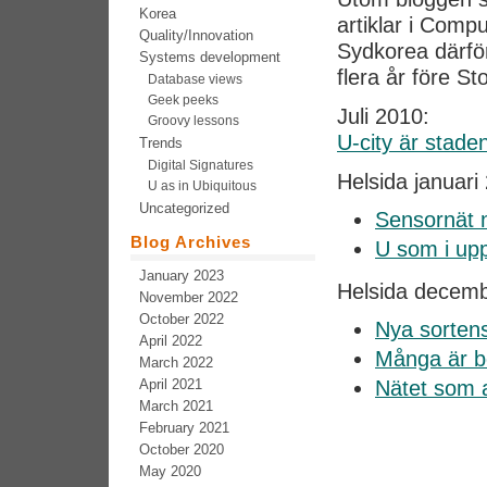
Korea
artiklar i Com
Quality/Innovation
Sydkorea därför
Systems development
flera år före S
Database views
Geek peeks
Juli 2010:
Groovy lessons
U-city är staden
Trends
Digital Signatures
Helsida januari
U as in Ubiquitous
Uncategorized
Sensornät n
Blog Archives
U som i up
January 2023
Helsida decemb
November 2022
October 2022
Nya sortens
April 2022
Många är b
March 2022
April 2021
Nätet som al
March 2021
February 2021
October 2020
May 2020