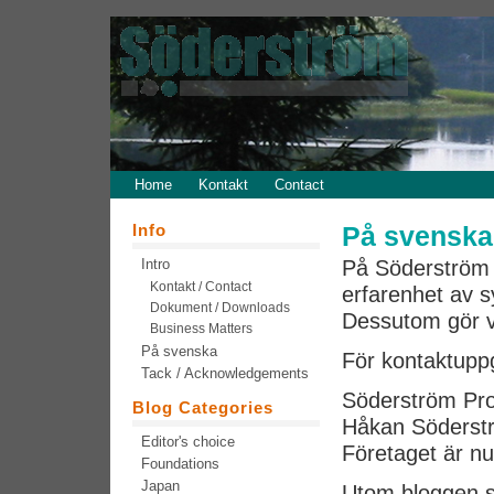
Home
Kontakt
Contact
Info
På svenska
Intro
På Söderström 
Kontakt / Contact
erfarenhet av s
Dokument / Downloads
Dessutom gör v
Business Matters
På svenska
För kontaktuppg
Tack / Acknowledgements
Söderström Pro
Blog Categories
Håkan Söderstr
Editor's choice
Företaget är nu
Foundations
Japan
Utom bloggen s