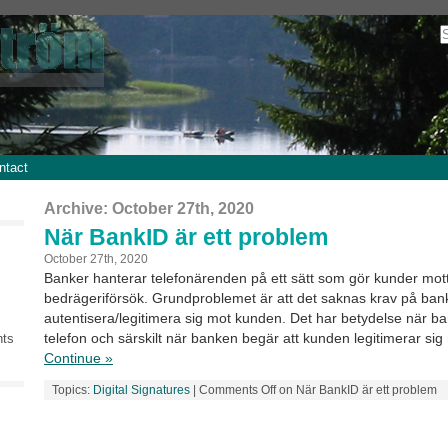
ntact
Archive: October 27th, 2020
När BankID är ett problem
October 27th, 2020
Banker hanterar telefonärenden på ett sätt som gör kunder mott
bedrägeriförsök. Grundproblemet är att det saknas krav på ban
autentisera/legitimera sig mot kunden. Det har betydelse när b
telefon och särskilt när banken begär att kunden legitimerar si
nts
Continue »
Topics:
Digital Signatures
|
Comments Off
on När BankID är ett problem