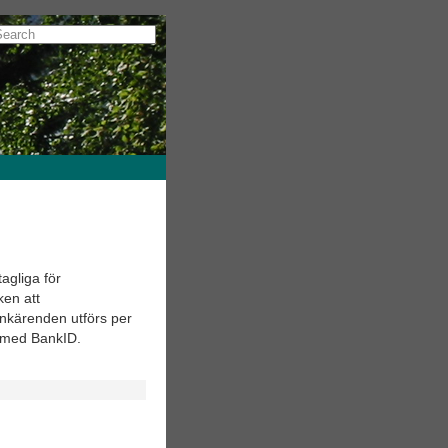
agliga för
ken att
ankärenden utförs per
g med BankID.