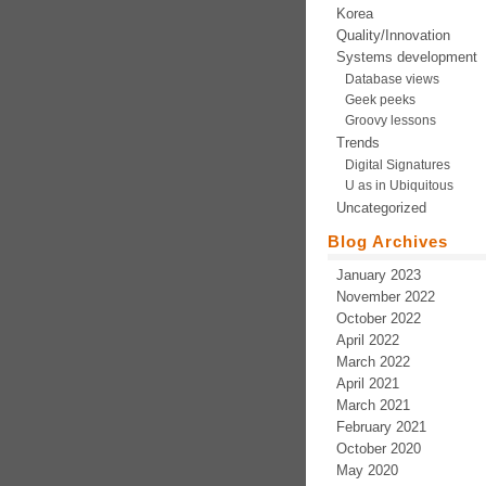
Korea
Quality/Innovation
Systems development
Database views
Geek peeks
Groovy lessons
Trends
Digital Signatures
U as in Ubiquitous
Uncategorized
Blog Archives
January 2023
November 2022
October 2022
April 2022
March 2022
April 2021
March 2021
February 2021
October 2020
May 2020