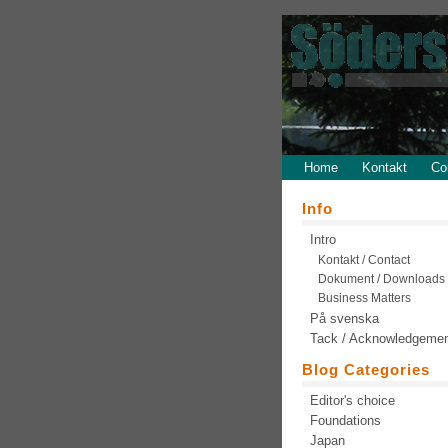
Home
Kontakt
Co
Info
Intro
Kontakt / Contact
Dokument / Downloads
Business Matters
På svenska
Tack / Acknowledgeme
Blog Categories
Editor's choice
Foundations
Japan