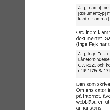
Jag, [namn] me
[dokumenttyp]
kontrollsumma [
Ord inom klamra
dokumentet. Så h
(Inge Fejk har t
Jag, Inge Fejk
Låneförbindels
QWR123 och ko
c2f6f1f75d8a17
Den som skriver
Om ens dator int
på Internet, ä
webbläsaren ut
annanstans.