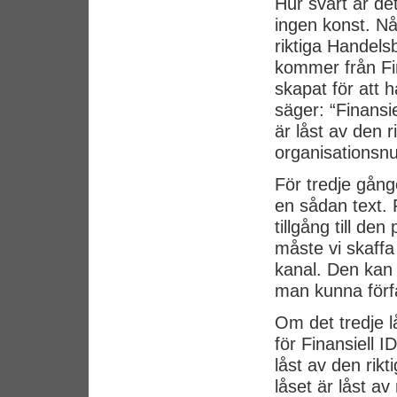
Hur svårt är de
ingen konst. N
riktiga Handelsb
kommer från Fi
skapat för att 
säger: “Finansi
är låst av den 
organisationsn
För tredje gång
en sådan text. F
tillgång till de
måste vi skaffa 
kanal. Den kan i
man kunna förfa
Om det tredje l
för Finansiell I
låst av den rik
låset är låst a