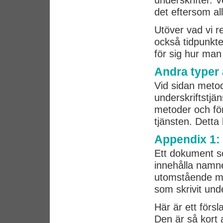
underskrifter.
det eftersom all
Utöver vad vi re
också tidpunkte
för sig hur man f
Andra typer 
Vid sidan metod
underskriftstjä
metoder och fö
tjänsten. Detta 
Appendix 1: 
Ett dokument so
innehålla namne
utomstående må
som skrivit und
Här är ett försl
Den är så kort a