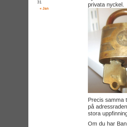
31
privata nyckel.
« Jan
Precis samma te
på adressraden 
stora uppfinnin
Om du har Bank