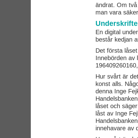
ändrat. Om tv
man vara säker 
Underskrift
En digital under
består kedjan av
Det första låset
Innebörden av 
196409260160, 
Hur svårt är d
konst alls. Någ
denna Inge Fejk.
Handelsbanken. N
låset och säger
låst av Inge F
Handelsbanken ha
innehavare av d