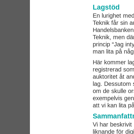
Lagstöd
En lurighet med 
Teknik får sin a
Handelsbanken,
Teknik, men där 
princip “Jag in
man lita på någ
Här kommer lags
registrerad so
auktoritet åt an
lag. Dessutom s
om de skulle or
exempelvis geno
att vi kan lita 
Sammanfattn
Vi har beskrivi
liknande för dig