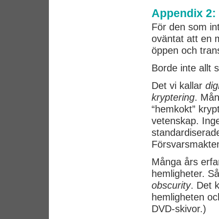
Appendix 2:
För den som int
oväntat att en 
öppen och trans
Borde inte allt
Det vi kallar
dig
kryptering
. Mån
“hemkokt” krypt
vetenskap. Inge
standardiserad
Försvarsmakten
Många års erfar
hemligheter. Så
obscurity
. Det 
hemligheten oc
DVD-skivor.)