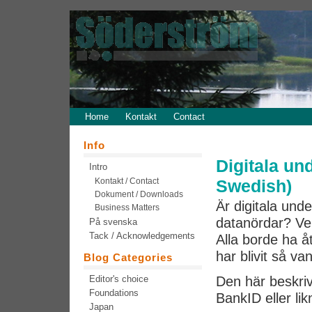
Home
Kontakt
Contact
Info
Digitala und
Intro
Kontakt / Contact
Swedish)
Dokument / Downloads
Är digitala unde
Business Matters
datanördar? Ver
På svenska
Tack / Acknowledgements
Alla borde ha 
har blivit så van
Blog Categories
Editor's choice
Den här beskriv
Foundations
BankID eller l
Japan