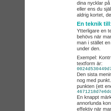
dina nycklar på
eller ens du sj
aldrig kortet, d
En teknik ti
Ytterligare en t
behövs när man
man i stället e
under den.
Exempel: Kontr
textform är:
0024d530449d
Den sista menin
nog med punkt.
punkten (ett en
4671218d7e6d
En knappt märkb
annorlunda kon
effektiv när man