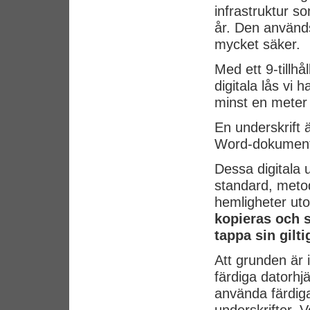
infrastruktur s
år. Den används
mycket säker.
Med ett 9-tillhå
digitala lås vi 
minst en meter
En underskrift ä
Word-dokumen
Dessa digitala 
standard, metod
hemligheter ut
kopieras och s
tappa sin gilti
Att grunden är i
färdiga datorh
använda färdiga