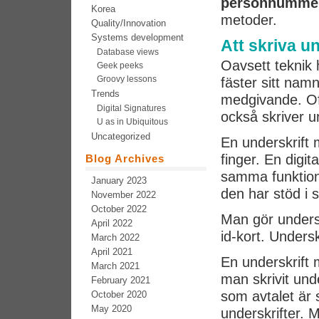
personnumme
Korea
metoder.
Quality/Innovation
Systems development
Att skriva u
Database views
Oavsett teknik 
Geek peeks
Groovy lessons
fäster sitt namn
Trends
medgivande. Oft
Digital Signatures
också skriver u
U as in Ubiquitous
Uncategorized
En underskrift
finger. En digit
Blog Archives
samma funktion
January 2023
den har stöd i 
November 2022
October 2022
Man gör undersk
April 2022
id-kort. Unders
March 2022
April 2021
En underskrift m
March 2021
man skrivit und
February 2021
som avtalet är 
October 2020
May 2020
underskrifter. 