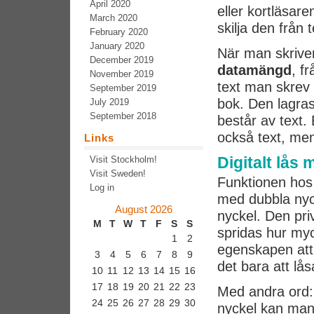
April 2020
eller kortläsar
March 2020
skilja den från 
February 2020
January 2020
När man skriver 
December 2019
datamängd
, f
November 2019
text man skrev 
September 2019
bok. Den lagras
July 2019
September 2018
består av text.
också text, me
Links
Visit Stockholm!
Digitalt lås 
Visit Sweden!
Funktionen hos 
Log in
med dubbla nyck
August 2026
nyckel. Den pri
M
T
W
T
F
S
S
spridas hur myc
1
2
egenskapen att
3
4
5
6
7
8
9
det bara att lå
10
11
12
13
14
15
16
17
18
19
20
21
22
23
Med andra ord: 
24
25
26
27
28
29
30
nyckel kan man